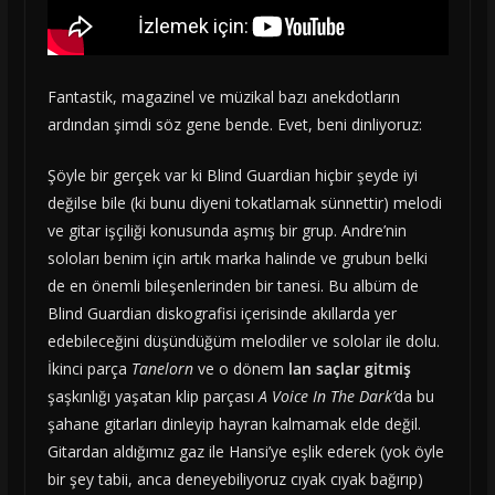
Fantastik, magazinel ve müzikal bazı anekdotların
ardından şimdi söz gene bende. Evet, beni dinliyoruz:
Şöyle bir gerçek var ki Blind Guardian hiçbir şeyde iyi
değilse bile (ki bunu diyeni tokatlamak sünnettir) melodi
ve gitar işçiliği konusunda aşmış bir grup. Andre’nin
soloları benim için artık marka halinde ve grubun belki
de en önemli bileşenlerinden bir tanesi. Bu albüm de
Blind Guardian diskografisi içerisinde akıllarda yer
edebileceğini düşündüğüm melodiler ve sololar ile dolu.
İkinci parça
Tanelorn
ve o dönem
lan saçlar gitmiş
şaşkınlığı yaşatan klip parçası
A Voice In The Dark’
da bu
şahane gitarları dinleyip hayran kalmamak elde değil.
Gitardan aldığımız gaz ile Hansi’ye eşlik ederek (yok öyle
bir şey tabii, anca deneyebiliyoruz cıyak cıyak bağırıp)