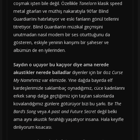
coşmak işten bile değil. Özellikle
Tanelorn
klasik speed
metal gitarları ve müthiş nakaratıyla 90’lar Blind
Guardian’ını hatırlatıyor ve eski fanların gönül tellerini
titretiyor. Blind Guardian’ın müzikal geçmişini
unutmadan nasıl modern bir ses oturttuğunu da
gösteren, eskiyle yeninin karışımı bir şaheser ve
albümün de en iyilerinden.
Saydın o uçuyor bu kaçıyor diye ama nerede
akustikler nerede balladlar
diyenler için bir doz
Curse
My Name
‘imiz var elimizde. Yine dağda bayırda elf
kardeşlerimizle saklambaç oynadığımız, cüce kadınlarını
erkek sanıp dalga geçtiğimiz için taştan salonlarda
kovalandığımız günlere götürüyor bizi bu şarkı. Bir
The
Bard’s Song
veya
A past and Future Secret
değil belki
ama aynı akustik ferahlığı yaşatıyor insana. Hala keyifle
dinliyorum kısacası.