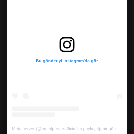
Bu gönderiyi Instagram'da gör
Metalperver (@metalperverofficial)'in paylaştığı bir gönderi