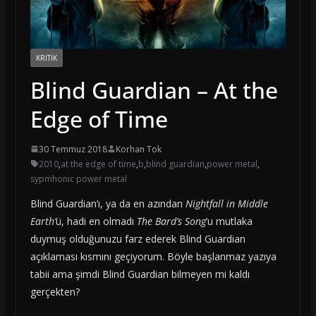
KRITIK
Blind Guardian – At the
Edge of Time
30 Temmuz 2018
Korhan Tok
2010
,
at the edge of time
,
b
,
blind guardian
,
power metal
,
sypmhonic power metal
Blind Guardian’ı, ya da en azından
Nightfall in Middle
Earth’
ü, hadi en olmadı
The Bard’s Song
’u mutlaka
duymuş olduğunuzu farz ederek Blind Guardian
açıklaması kısmını geçiyorum. Böyle başlanmaz yazıya
tabii ama şimdi Blind Guardian bilmeyen mi kaldı
gerçekten?