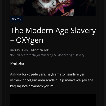
TEK ATIŞ
The Modern Age Slavery
– OXYgen
24 Eylül 2020
Korhan Tok
2020
,
death metal
,
deathcore
,
The Modern Age Slavery
Merhaba.
Aslında bu köşede yeni, hayli amatör isimlere yer
vermek önceliğim ama arada bu tip manyakça şeylerle
karşılaşınca dayanamıyorum.