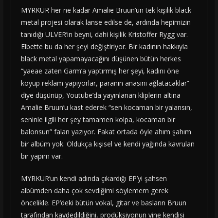
MYRKUR her ne kadar Amalie Bruun’un tek kişilik black
metal projesi olarak lanse edilse de, ardında hepimizin
tanıdığı ULVER’in beyni, dahi kişilik Kristoffer Rygg var.
Elbette bu da her şeyi değiştiriyor. Bir kadının hakkıyla
black metal yapamayacağını düşünen bütün herkes
“yaeae zaten Garm’a yaptırmış her şeyi, kadını öne
koyup reklam yapıyorlar, paranın anasını ağlatacaklar”
diye düşünüp, Youtube’da yayınlanan kliplerin altına
Amalie Bruun’u kast ederek “sen kocaman bir yalansın,
seninle ilgili her şey tamamen kolpa, kocaman bir
balonsun” falan yazıyor. Fakat ortada öyle ahım şahım
bir albüm yok. Oldukça kişisel ve kendi yağında kavrulan
bir yapım var.
MYRKUR’un kendi adında çıkardığı EP’yi şahsen
albümden daha çok sevdiğimi söylemem gerek
öncelikle. EP’deki bütün vokal, gitar ve basların Bruun
tarafından kaydedildiğini, prodüksiyonun yine kendisi