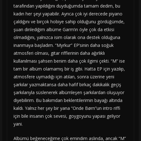
tarafından yapıldığını duyduğumda tamam dedim, bu
kadın her şeyi yapabilir. Ayrıca çok iyi derecede piyano
çaldığını ve birçok hobiye sahip olduğunu gördüğümde,
şuan dinlediğim albüme Garm’ın öyle çok da etkisi
olmadığını, yalnızca isim olarak ona destek olduğuna
inanmaya başladım. “Myrkur” EP’sinin daha soğuk
atmosferi olması, gitar rifflerinin daha ağırlıklı
kullanılması şahsen benim daha çok ilgimi çekti. “M” ise
tam bir albüm olamamış bir iş gibi. Hatta EP için yazılıp,
atmosfere uymadığı için atılan, sonra üzerine yeni
şarkılar yazmaktansa daha hafif birkaç dakikalık geçiş
şarkılarıyla süslenerek albümleşen şarkılardan oluşuyor
diyebilirim. Bu bakımdan beklentilerimin bayağı altında
kaldı. Yalnız her şey bir yana “Onde Børn”un intro riffi
için bile insanın çok sevesi, goygoyunu yapası geliyor
yani.
Albümü beğeneceğime çok emindim aslında, ancak “M”