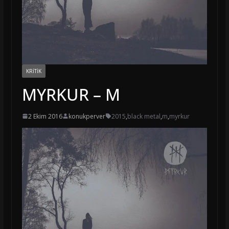
KRITIK
MYRKUR – M
2 Ekim 2016
konukperver
2015
,
black metal
,
m
,
myrkur