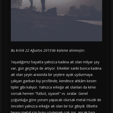
Bu kritik 22 Ağustos 2015’de kaleme alınmıştır.
Yaşadığımız hayatta yalnızca kadına ait olan milyar şey
var, gün geçtikçe de artıyor. Erkekler sanki bunca kadına
ait olan şeyin arasında bir şeylere ayak uydurmaya
çalışan gariban kişi profilinde, kendince ahkâm kesen
tipler gibi kalıyor. Yalnızca erkeğe ait olanları da kime
sorsak hemen “futbol, siyaset” vs. sıralar. Genel
çoğunluğa göre yorum yapacak olursak metal müzik de
önceleri yalnızca erkeğe ait olan bir tür gibiydi. Elbette
heavy metal için bunu söylemek çok zor, ancak bazı