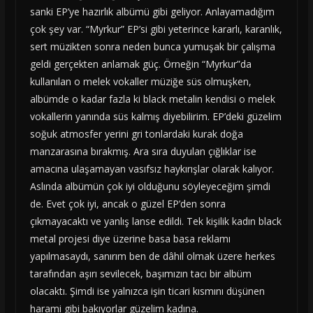
sanki EP’ye hazırlık albümü gibi geliyor. Anlayamadığım
çok şey var. “Myrkur” EP’si gibi yeterince kararlı, karanlık,
sert müzikten sonra neden bunca yumuşak bir çalışma
geldi gerçekten anlamak güç. Örneğin “Myrkur”da
kullanılan o melek vokaller müziğe süs olmuşken,
albümde o kadar fazla ki black metalin kendisi o melek
vokallerin yanında süs kalmış diyebilirim. EP’deki güzelim
soğuk atmosfer yerini gri tonlardaki kurak doğa
manzarasına bırakmış. Ara sıra duyulan çığlıklar ise
amacına ulaşamayan vasıfsız haykırışlar olarak kalıyor.
Aslında albümün çok iyi olduğunu söyleyeceğim şimdi
de. Evet çok iyi, ancak o güzel EP’den sonra
çıkmayacaktı ve yanlış lanse edildi. Tek kişilik kadın black
metal projesi diye üzerine basa basa reklamı
yapılmasaydı, sanırım ben de dâhil olmak üzere herkes
tarafından aşırı sevilecek, başımızın tacı bir albüm
olacaktı. Şimdi ise yalnızca işin ticari kısmını düşünen
harami gibi bakıyorlar güzelim kadına.