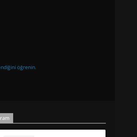
endiğini öğrenin.
gram