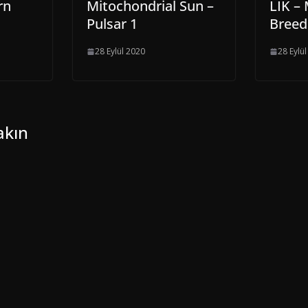
rn
Mitochondrial Sun –
LIK –
Pulsar 1
Breed
28 Eylül 2020
28 Eylü
akın