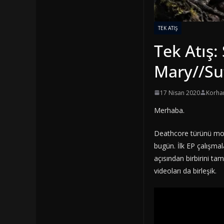
TEK ATIŞ
Tek Atış:
Mary//Su
17 Nisan 2020
Korha
Merhaba.
Deathcore türünü moder
bugün. İlk EP çalışma
açısından birbirini tam
videoları da birleşik.