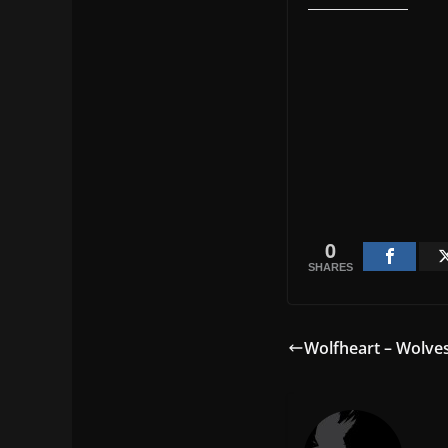
0
SHARES
Wolfheart – Wolves