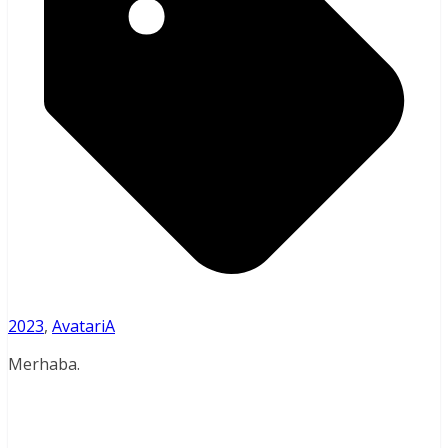
2023
,
AvatariA
Merhaba.