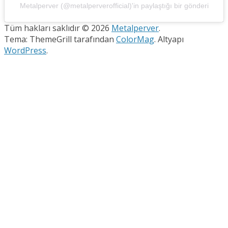
Metalperver (@metalperverofficial)'in paylaştığı bir gönderi
Tüm hakları saklıdır © 2026
Metalperver
.
Tema: ThemeGrill tarafından
ColorMag
. Altyapı
WordPress
.